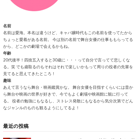
名前
名前は愛海。本名は違うけど、キャバ嬢時代もこの名前を使ってたから
ちょっと愛着がある名前。 今は別の名前で舞台女優の仕事ももらってる
から、どこかの劇場で会えるかもね。
年齢
20代後半！四捨五入すると30歳に・・・って自分で言ってて悲しくな
る。笑 でも歳取るのもそれはそれで楽しいかもって周りの役者の先輩を
見てると思えてきたところ！
趣味
あえて言うなら舞台・映画鑑賞かな。 舞台女優を目指すくらいには昔か
ら舞台や映画の世界が好きで、今でもよく劇場や映画館に観に行って
る。 役者の勉強にもなるし、ストレス発散にもなるから気分次第でどん
なジャンルのものも観るようにしてるよ！
最近の投稿