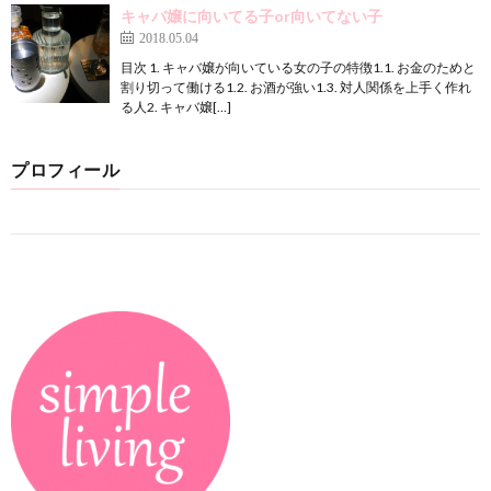
キャバ嬢に向いてる子or向いてない子
2018.05.04
目次 1. キャバ嬢が向いている女の子の特徴1.1. お金のためと
割り切って働ける1.2. お酒が強い1.3. 対人関係を上手く作れ
る人2. キャバ嬢[…]
プロフィール