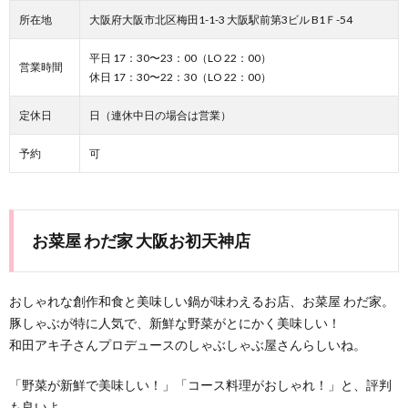
所在地
大阪府大阪市北区梅田1-1-3 大阪駅前第3ビル B1Ｆ-54
平日 17：30〜23：00（LO 22：00）
営業時間
休日 17：30〜22：30（LO 22：00）
定休日
日（連休中日の場合は営業）
予約
可
お菜屋 わだ家 大阪お初天神店
おしゃれな創作和食と美味しい鍋が味わえるお店、お菜屋 わだ家。
豚しゃぶが特に人気で、新鮮な野菜がとにかく美味しい！
和田アキ子さんプロデュースのしゃぶしゃぶ屋さんらしいね。
「野菜が新鮮で美味しい！」「コース料理がおしゃれ！」と、評判
も良いよ。