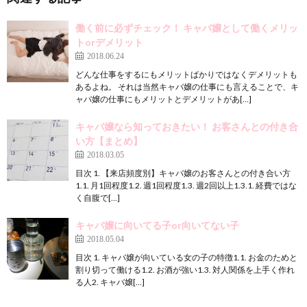
働く前に必ずチェック！ キャバ嬢として働くメリッ
トorデメリット
2018.06.24
どんな仕事をするにもメリットばかりではなくデメリットも
あるよね。 それは当然キャバ嬢の仕事にも言えることで、キ
ャバ嬢の仕事にもメリットとデメリットがあ[…]
キャバ嬢なら知っておきたい！ お客さんとの付き合
い方【まとめ】
2018.03.05
目次 1. 【来店頻度別】キャバ嬢のお客さんとの付き合い方
1.1. 月1回程度1.2. 週1回程度1.3. 週2回以上1.3.1. 経費ではな
く自腹で[…]
キャバ嬢に向いてる子or向いてない子
2018.05.04
目次 1. キャバ嬢が向いている女の子の特徴1.1. お金のためと
割り切って働ける1.2. お酒が強い1.3. 対人関係を上手く作れ
る人2. キャバ嬢[…]