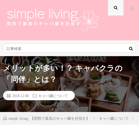
メリットが多い！？ キャバクラの
「同伴」とは？
2018.12.06
キャバ嬢について
キャバ嬢について
simple living 【関西で最高のキャバ嬢を目指す】