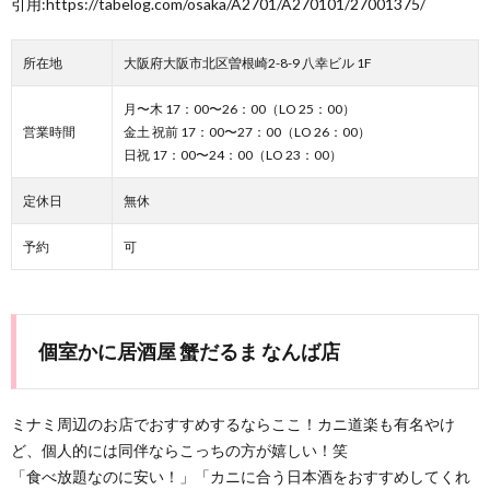
引用:https://tabelog.com/osaka/A2701/A270101/27001375/
所在地
大阪府大阪市北区曽根崎2-8-9 八幸ビル 1F
月〜木 17：00〜26：00（LO 25：00）
営業時間
金土 祝前 17：00〜27：00（LO 26：00）
日祝 17：00〜24：00（LO 23：00）
定休日
無休
予約
可
個室かに居酒屋 蟹だるま なんば店
ミナミ周辺のお店でおすすめするならここ！カニ道楽も有名やけ
ど、個人的には同伴ならこっちの方が嬉しい！笑
「食べ放題なのに安い！」「カニに合う日本酒をおすすめしてくれ