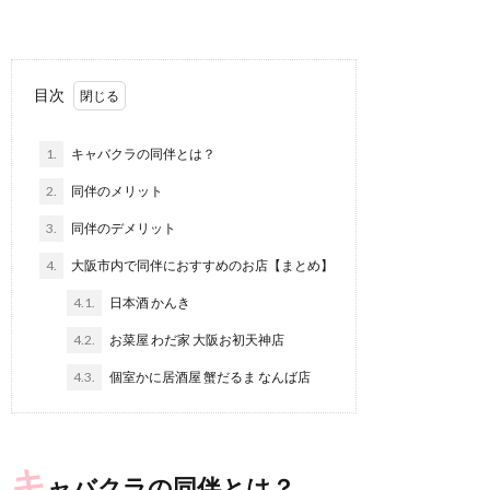
目次
1.
キャバクラの同伴とは？
2.
同伴のメリット
3.
同伴のデメリット
4.
大阪市内で同伴におすすめのお店【まとめ】
4.1.
日本酒 かんき
4.2.
お菜屋 わだ家 大阪お初天神店
4.3.
個室かに居酒屋 蟹だるま なんば店
キ
ャバクラの同伴とは？