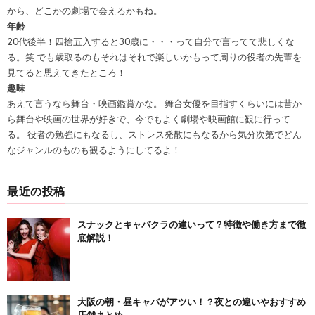
から、どこかの劇場で会えるかもね。
年齢
20代後半！四捨五入すると30歳に・・・って自分で言ってて悲しくな
る。笑 でも歳取るのもそれはそれで楽しいかもって周りの役者の先輩を
見てると思えてきたところ！
趣味
あえて言うなら舞台・映画鑑賞かな。 舞台女優を目指すくらいには昔か
ら舞台や映画の世界が好きで、今でもよく劇場や映画館に観に行って
る。 役者の勉強にもなるし、ストレス発散にもなるから気分次第でどん
なジャンルのものも観るようにしてるよ！
最近の投稿
スナックとキャバクラの違いって？特徴や働き方まで徹
底解説！
大阪の朝・昼キャバがアツい！？夜との違いやおすすめ
店舗まとめ