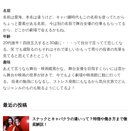
名前
名前は愛海。本名は違うけど、キャバ嬢時代もこの名前を使ってたから
ちょっと愛着がある名前。 今は別の名前で舞台女優の仕事ももらってる
から、どこかの劇場で会えるかもね。
年齢
20代後半！四捨五入すると30歳に・・・って自分で言ってて悲しくな
る。笑 でも歳取るのもそれはそれで楽しいかもって周りの役者の先輩を
見てると思えてきたところ！
趣味
あえて言うなら舞台・映画鑑賞かな。 舞台女優を目指すくらいには昔か
ら舞台や映画の世界が好きで、今でもよく劇場や映画館に観に行って
る。 役者の勉強にもなるし、ストレス発散にもなるから気分次第でどん
なジャンルのものも観るようにしてるよ！
最近の投稿
スナックとキャバクラの違いって？特徴や働き方まで徹
底解説！